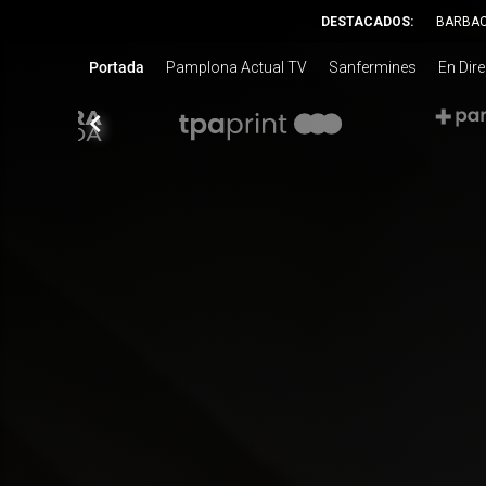
DESTACADOS:
BARBA
Portada
Pamplona Actual TV
Sanfermines
En Dir
chevron_left