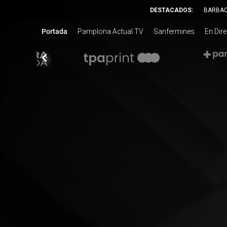
DESTACADOS:
BARBA
Portada
Pamplona Actual TV
Sanfermines
En Dir
chevron_left