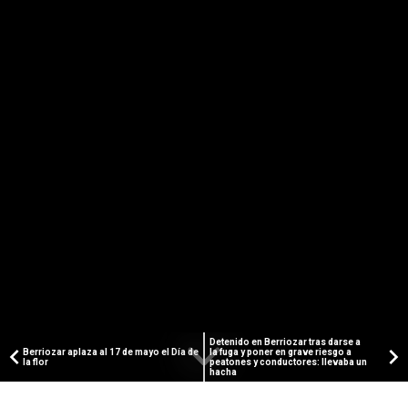
Detenido en Berriozar tras darse a
Berriozar aplaza al 17 de mayo el Día de
la fuga y poner en grave riesgo a
la flor
peatones y conductores: llevaba un
hacha