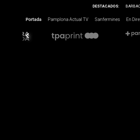
DESTACADOS:
BARBA
Portada
Pamplona Actual TV
Sanfermines
En Dir
chevron_left