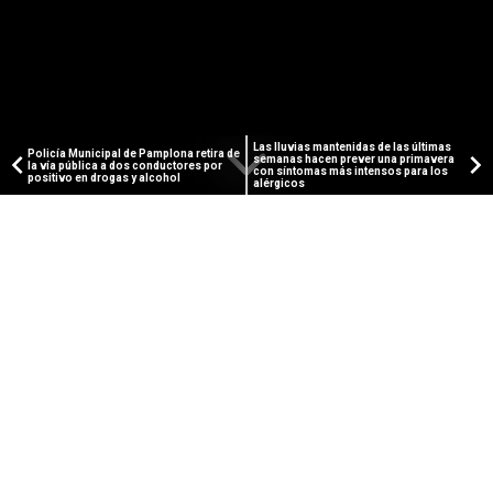
Las lluvias mantenidas de las últimas
Policía Municipal de Pamplona retira de
semanas hacen prever una primavera
la vía pública a dos conductores por
con síntomas más intensos para los
positivo en drogas y alcohol
alérgicos
PUBLICIDAD
PAMPLONA ACTUAL