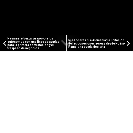
Navarra refuerza su apoyo a los
Ni a Londres ni a Alemania: la licitación
autónomos con una línea de ayudas
de las conexiones aéreas desde Noáin-
para la primera contratación y el
Pamplona queda desierta
traspaso de negocios
PUBLICIDAD
PAMPLONA ACTUAL
La Federación SETEM, Premio