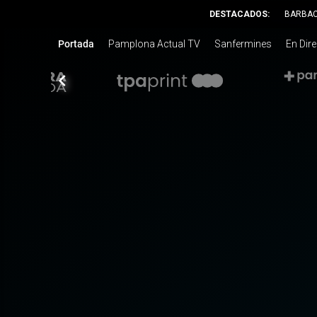
DESTACADOS:
BARBA
Portada
Pamplona Actual TV
Sanfermines
En Dir
chevron_left