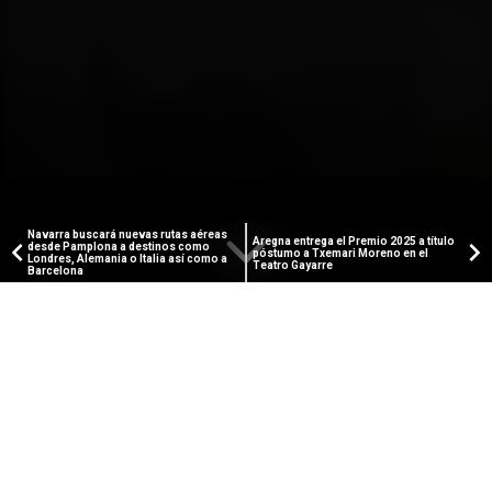
Navarra buscará nuevas rutas aéreas
Aregna entrega el Premio 2025 a título
desde Pamplona a destinos como
póstumo a Txemari Moreno en el
Londres, Alemania o Italia así como a
Teatro Gayarre
Barcelona
PAMPLONA TELEVISIÓN
Fiestas de Burlada 2025:
Despedida Comparsa de
Gigantes