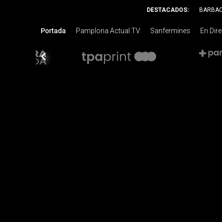
DESTACADOS:
BARBA
Portada
Pamplona Actual TV
Sanfermines
En Dir
chevron_left