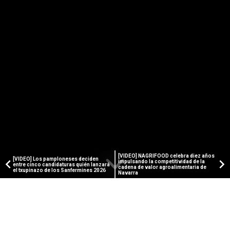
[VIDEO] NAGRIFOOD celebra diez años
[VIDEO] Los pamploneses deciden
impulsando la competitividad de la
entre cinco candidaturas quién lanzará
cadena de valor agroalimentaria de
el txupinazo de los Sanfermines 2026
Navarra
PAMPLONA ACTUAL