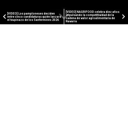
[VIDEO] NAGRIFOOD celebra diez años
[VIDEO] Los pamploneses deciden
impulsando la competitividad de la
entre cinco candidaturas quién lanzará
cadena de valor agroalimentaria de
el txupinazo de los Sanfermines 2026
Navarra
PAMPLONA ACTUAL
Chivite visita Beloso para
trasladar en persona el pésame
del Gobierno a los compañeros
de los agentes fallecidos
La presidenta ha subrayado que los cinco fallecidos
eran "servidores públicos que pertenecían a la
institución mejor valorada de Navarra