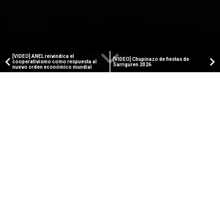
[VIDEO] ANEL reivindica el
[VIDEO] Chupinazo de fiestas de
cooperativismo como respuesta al
Sarriguren 2026
nuevo orden económico mundial
PAMPLONA TELEVISIÓN
[VIDEO] Presentación del nuevo
entrenador de Osasuna, Luis
Miguel Ramis
El nuevo técnico rojillo se presentó en rueda de
prensa y dejó claro su estilo: trabajo en silencio,
equipo reconocible y alma desde el minuto uno