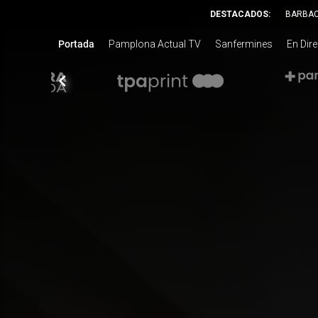
DESTACADOS:
BARBA
Portada
Pamplona Actual TV
Sanfermines
En Dir
chevron_left