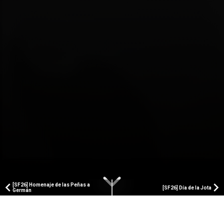
[SF26] Homenaje de las Peñas a
[SF26] Día de la Jota
Germán
PAMPLONA ACTUAL