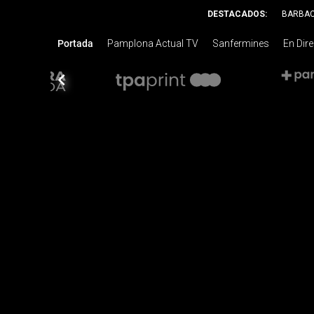
DESTACADOS:
BARBA
Portada
Pamplona Actual TV
Sanfermines
En Dir
chevron_left