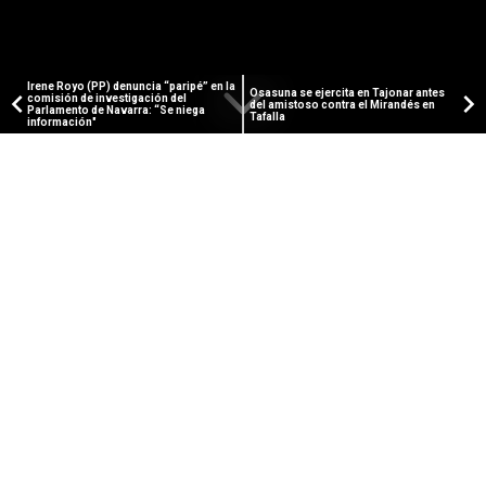
Irene Royo (PP) denuncia “paripé” en la
Osasuna se ejercita en Tajonar antes
comisión de investigación del
del amistoso contra el Mirandés en
Parlamento de Navarra: “Se niega
Tafalla
información"
PUBLICIDAD
PAMPLONA ACTUAL
El episodio de ola de calor se
prolongará, al menos, hasta el