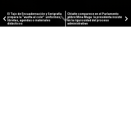
El Tajo de Encuadernación y Serigrafía
Chivite comparece en el Parlamento
prepara la “vuelta al cole”: uniformes,
sobre Mina Muga: la presidenta insiste
libretas, agendas o materiales
en la rigurosidad del proceso
didácticos
administrativo
NAVARRA SUR
Rescatada una senderista herida
en Bardenas Reales
La senderista presentaba una posible fractura de
tobillo, por lo que fue atendida en el mismo paraje y
posteriormente trasladada en helicóptero al Reina
Sofía