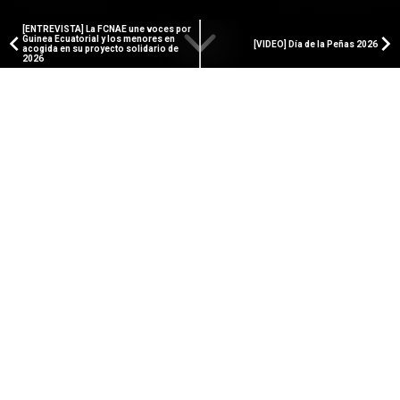
[ENTREVISTA] La FCNAE une voces por
Guinea Ecuatorial y los menores en
[VIDEO] Día de la Peñas 2026
acogida en su proyecto solidario de
2026
PAMPLONA ACTUAL
Talentos Martiko abre
inscripciones para apoyar y
descubrir a la próxima
generación de grandes chefs
El prestigioso concurso gastronómico ofrece
formación en Basque Culinary Center y premios en
metálico