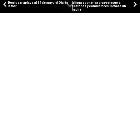
Berriozar aplaza al 17 de mayo el Día de
la fuga y poner en grave riesgo a
la flor
peatones y conductores: llevaba un
hacha
PUBLICIDAD
SARRIGUREN WEB
Gobierno de Navarra y
Ayuntamiento del Valle de Egüés
se reúnen para el desarrollo del
nuevo PSIS de Sarriguren