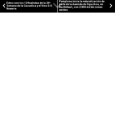
Pamplona inicia la naturalización de
Estos son los 12 finalistas de la 24ª
parte de la Avenida de Gipuzkoa, en
Semana de la Cazuelica y el Vino D.O.
Buztintxuri, con 2.800 m2 de zonas
Navarra
verdes
PUBLICIDAD
PAMPLONA ACTUAL
Las plataformas contra las
plantas de biometanización de
Tierra Estella y la Ribera Alta
piden una moratoria inmediata